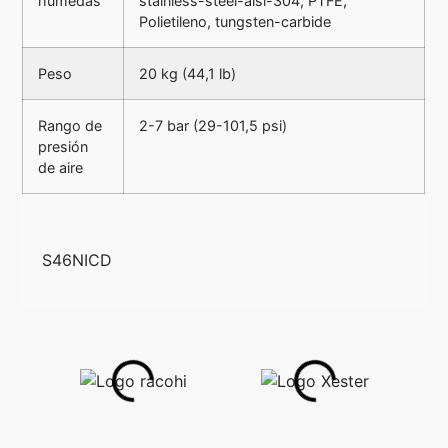
húmedas
stainless-steel-aisi-304, PTFE,
Polietileno, tungsten-carbide
Peso
20 kg (44,1 lb)
Rango de
2-7 bar (29-101,5 psi)
presión
de aire
S46NICD